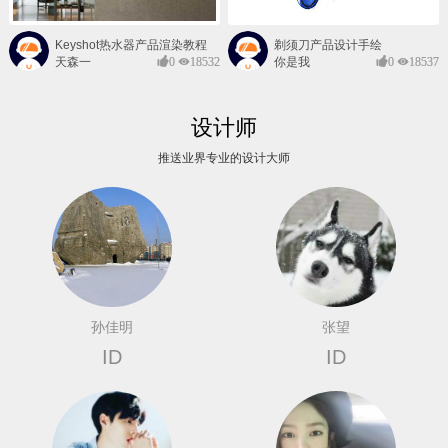
Keyshot热水器产品渲染教程
剃须刀产品设计手绘
天森一
0
18532
你是我
0
18537
对@
的风景
设计师
推送业界专业的设计大师
孙佳明
张望
ID
ID