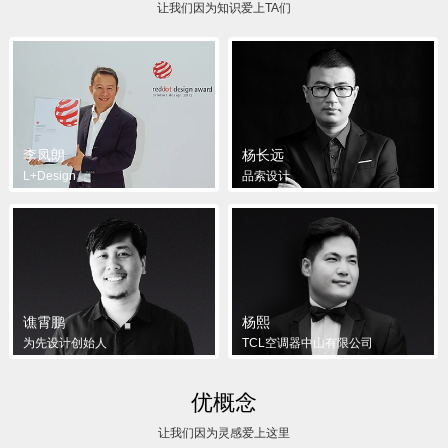
让我们因为知识爱上TA们
李凤朗
杨长远
L+Design
品索设计
谯霄鹏
杨熙
为先设计创始人
TCL空调器中山有限公司
优概念
让我们因为灵感爱上这里