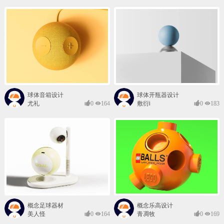
球体音箱设计
球体开瓶器设计
尤礼
0
164
敷衍i
0
183
概念足球器材
概念乐高设计
美人怪
0
164
青凋牧
0
169