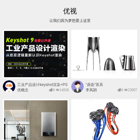
优视
让我们因为梦想爱上这里
工业产品设计keyshot渲染+PS
“鼎壶”茶具
后期班
优概念
0
14958
李凤朗
0
23007