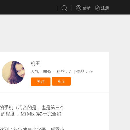
登录
注册
机王
人气：9845
|
粉丝：7
|
作品：79
私信
关注
框的手机（巧合的是，也是第三个
， Mi Mix 3终于完全消
性能达到了行业的顶尖水平，后置小