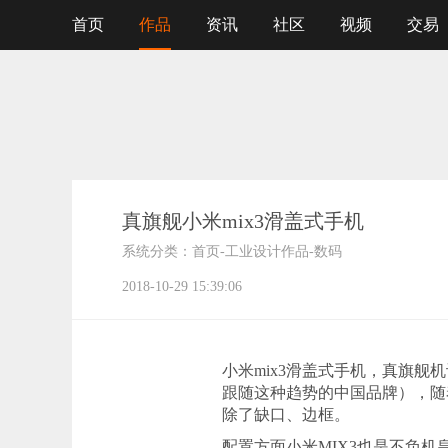
首页
作品
资讯
社区
视频
交易
真旗舰小米mix3滑盖式手机
系统分类：
首页
-
工业设计作品
-
数码
2018-10-29 15:39:06
小米mix3滑盖式手机，真旗
跟随这种趋势的中国品牌），随着
除了缺口、边框。
配置方面小米MIX3也是不负机