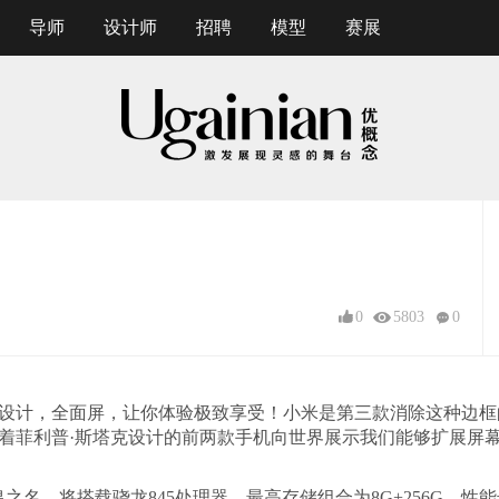
导师
设计师
招聘
模型
赛展
0
5803
0
舰机设计，全面屏，让你体验极致享受！小米是第三款消除这种边
菲利普·斯塔克设计的前两款手机向世界展示我们能够扩展屏幕的程度
皇之名，将搭载骁龙845处理器，最高存储组合为8G+256G，