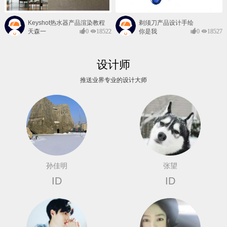
Keyshot热水器产品渲染教程
剃须刀产品设计手绘
天森一
0
18522
你是我
0
18527
对@
的风景
设计师
推送业界专业的设计大师
孙佳明
张望
ID
ID