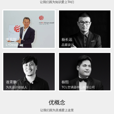
让我们因为知识爱上TA们
李凤朗
杨长远
L+Design
品索设计
谯霄鹏
杨熙
为先设计创始人
TCL空调器中山有限公司
优概念
让我们因为灵感爱上这里