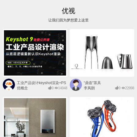
优视
让我们因为梦想爱上这里
工业产品设计keyshot渲染+PS
“鼎壶”茶具
后期班
优概念
0
14948
李凤朗
0
22998