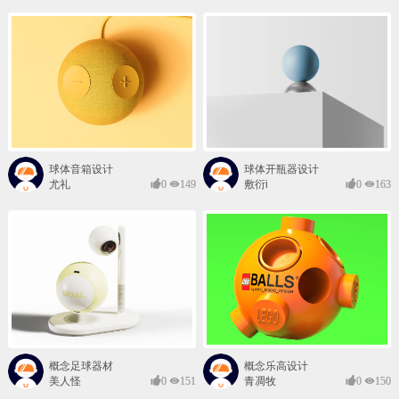
球体音箱设计
球体开瓶器设计
尤礼
0
149
敷衍i
0
163
概念足球器材
概念乐高设计
美人怪
0
151
青凋牧
0
150