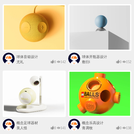
球体音箱设计
球体开瓶器设计
尤礼
0
142
敷衍i
0
152
概念足球器材
概念乐高设计
美人怪
0
141
青凋牧
0
138