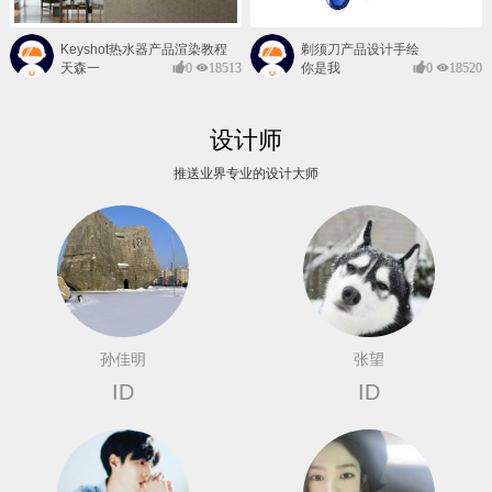
Keyshot热水器产品渲染教程
剃须刀产品设计手绘
天森一
0
18513
你是我
0
18520
对@
的风景
设计师
推送业界专业的设计大师
孙佳明
张望
ID
ID