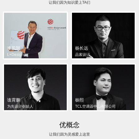
让我们因为知识爱上TA们
李凤朗
杨长远
L+Design
品索设计
谯霄鹏
杨熙
为先设计创始人
TCL空调器中山有限公司
优概念
让我们因为灵感爱上这里