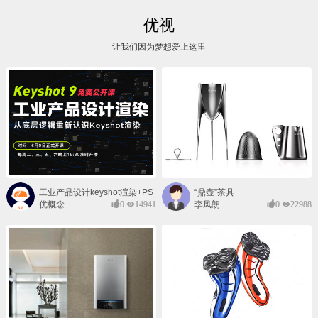
优视
让我们因为梦想爱上这里
工业产品设计keyshot渲染+PS
“鼎壶”茶具
后期班
优概念
0
14941
李凤朗
0
22988