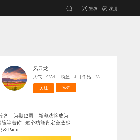
登录
注册
风云龙
人气：9354
|
粉丝：4
|
作品：38
私信
关注
每台设备，为期12周。新游戏将成为
冒险等着你...这个功能肯定会激起
 Panic