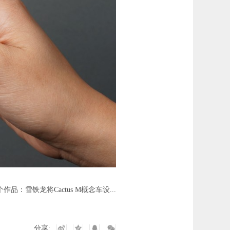
个作品：
雪铁龙将Cactus M概念车设...
分享: