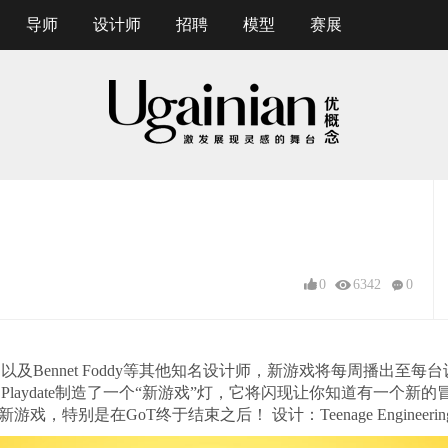
导师
设计师
招聘
模型
赛展
0
6342
0
，以及Bennet Foddy等其他知名设计师，新游戏将每周播出至
为Playdate制造了一个“新游戏”灯，它将闪现让你知道有一个新的
别是在GoT终于结束之后！ 设计：Teenage Engineering &