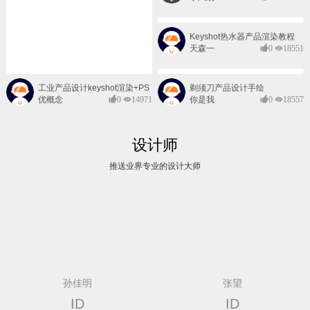
Keyshot热水器产品渲染教程
天森一
0
18551
对@
工业产品设计keyshot渲染+PS
剃须刀产品设计手绘
后期班
优概念
0
14971
你是我
0
18557
的风景
设计师
推送业界专业的设计大师
孙佳明
张望
ID
ID