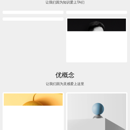
李凤朗
杨长远
让我们因为知识爱上TA们
L+Design
品索设计
谯霄鹏
为先设计创始人
杨熙
TCL空调器中山有限公司
优概念
让我们因为灵感爱上这里