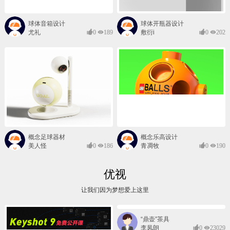
球体音箱设计
球体开瓶器设计
尤礼
0
189
敷衍i
0
202
概念足球器材
概念乐高设计
美人怪
0
186
青凋牧
0
190
优视
让我们因为梦想爱上这里
“鼎壶”茶具
李凤朗
0
23029