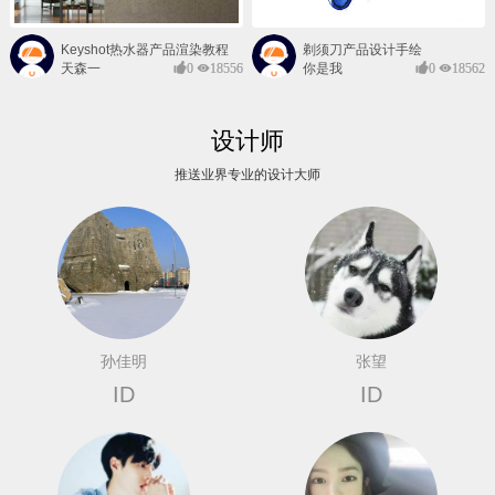
Keyshot热水器产品渲染教程
剃须刀产品设计手绘
天森一
0
18556
你是我
0
18562
对@
的风景
设计师
推送业界专业的设计大师
孙佳明
张望
ID
ID