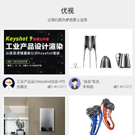
优视
让我们因为梦想爱上这里
工业产品设计keyshot渲染+PS
“鼎壶”茶具
后期班
优概念
0
14973
李凤朗
0
23037