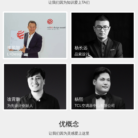
让我们因为知识爱上TA们
李凤朗
杨长远
L+Design
品索设计
谯霄鹏
杨熙
为先设计创始人
TCL空调器中山有限公司
优概念
让我们因为灵感爱上这里