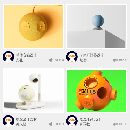
球体音箱设计
球体开瓶器设计
尤礼
0
194
敷衍i
0
208
概念足球器材
概念乐高设计
美人怪
0
193
青凋牧
0
199