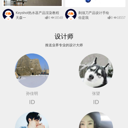
Keyshot热水器产品渲染教程
剃须刀产品设计手绘
天森一
0
18549
你是我
0
18557
对@
的风景
设计师
推送业界专业的设计大师
孙佳明
张望
ID
ID