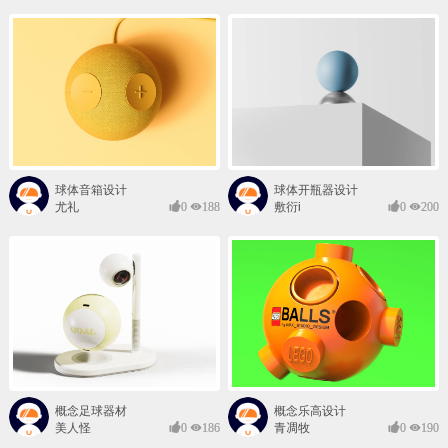
球体音箱设计
球体开瓶器设计
尤礼
0
188
敷衍i
0
200
概念足球器材
概念乐高设计
美人怪
0
186
青凋牧
0
190