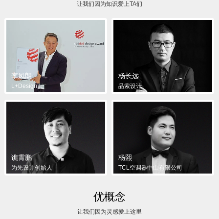
让我们因为知识爱上TA们
李凤朗
杨长远
L+Design
品索设计
谯霄鹏
杨熙
为先设计创始人
TCL空调器中山有限公司
优概念
让我们因为灵感爱上这里