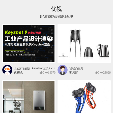
优视
让我们因为梦想爱上这里
工业产品设计keyshot渲染+PS
“鼎壶”茶具
后期班
优概念
0
14970
李凤朗
0
23029