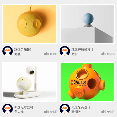
球体音箱设计
球体开瓶器设计
尤礼
0
190
敷衍i
0
205
概念足球器材
概念乐高设计
美人怪
0
189
青凋牧
0
194