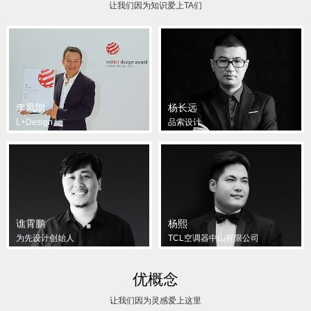
让我们因为知识爱上TA们
李凤朗
杨长远
L+Design
品索设计
谯霄鹏
杨熙
为先设计创始人
TCL空调器中山有限公司
优概念
让我们因为灵感爱上这里