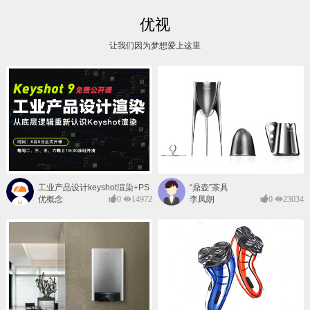
优视
让我们因为梦想爱上这里
工业产品设计keyshot渲染+PS
“鼎壶”茶具
后期班
优概念
0
14972
李凤朗
0
23034