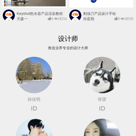
Keyshot热水器产品渲染教程
剃须刀产品设计手绘
天森一
0
18554
你是我
0
18559
对@
的风景
设计师
推送业界专业的设计大师
孙佳明
张望
ID
ID