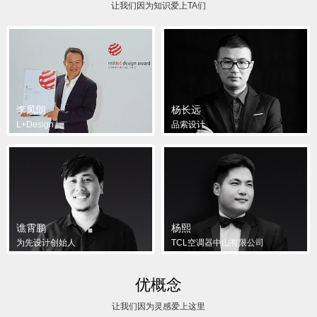
让我们因为知识爱上TA们
李凤朗
杨长远
L+Design
品索设计
谯霄鹏
杨熙
为先设计创始人
TCL空调器中山有限公司
优概念
让我们因为灵感爱上这里