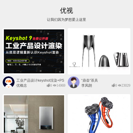
优视
让我们因为梦想爱上这里
工业产品设计keyshot渲染+PS
“鼎壶”茶具
后期班
优概念
0
14969
李凤朗
0
23029