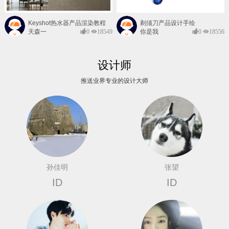
Keyshot热水器产品渲染教程
剃须刀产品设计手绘
天森一
0
18549
你是我
0
18556
对@
的风景
设计师
推送业界专业的设计大师
孙佳明
张望
ID
ID