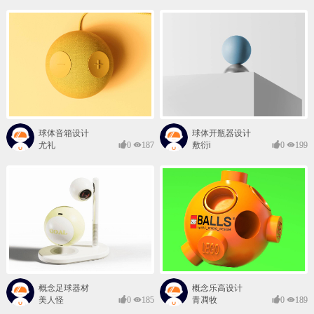
球体音箱设计
球体开瓶器设计
尤礼
0
187
敷衍i
0
199
概念足球器材
概念乐高设计
美人怪
0
185
青凋牧
0
189