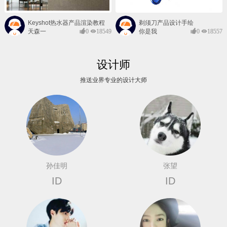
Keyshot热水器产品渲染教程
剃须刀产品设计手绘
天森一
0
18549
你是我
0
18557
对@
的风景
设计师
推送业界专业的设计大师
孙佳明
张望
ID
ID