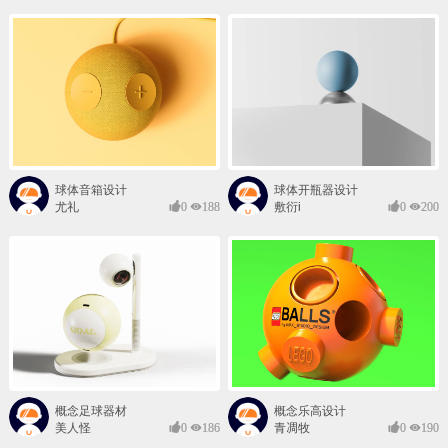
球体音箱设计
球体开瓶器设计
尤礼
0
188
敷衍i
0
200
概念足球器材
概念乐高设计
美人怪
0
186
青凋牧
0
190