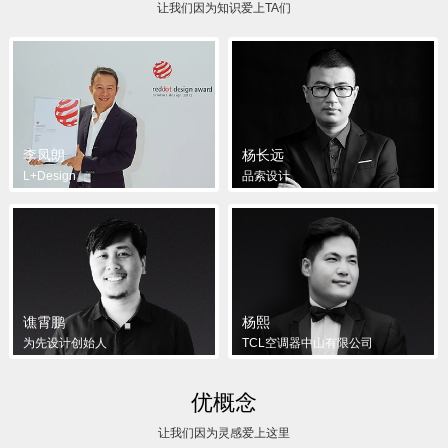
让我们因为知识爱上TA们
李凤朗
杨长远
L+Design
品索设计
谯霄鹏
杨熙
为先设计创始人
TCL空调器中山有限公司
优概念
让我们因为灵感爱上这里