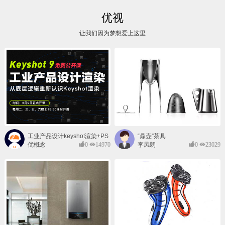
优视
让我们因为梦想爱上这里
工业产品设计keyshot渲染+PS
“鼎壶”茶具
后期班
优概念
0
14970
李凤朗
0
23029