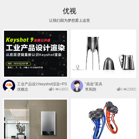
优视
让我们因为梦想爱上这里
工业产品设计keyshot渲染+PS
“鼎壶”茶具
后期班
优概念
0
14955
李凤朗
0
23005