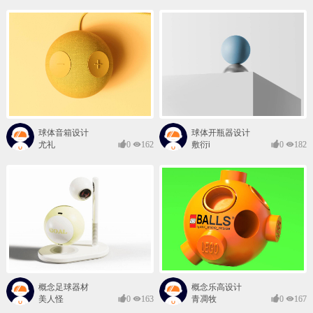
球体音箱设计
球体开瓶器设计
尤礼
0
162
敷衍i
0
182
概念足球器材
概念乐高设计
美人怪
0
163
青凋牧
0
167