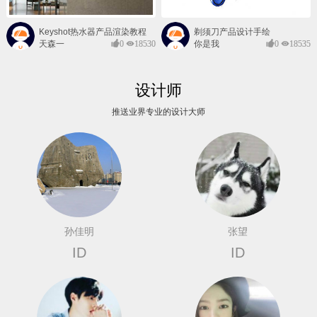
Keyshot热水器产品渲染教程
剃须刀产品设计手绘
天森一
0
18530
你是我
0
18535
对@
的风景
设计师
推送业界专业的设计大师
孙佳明
张望
ID
ID