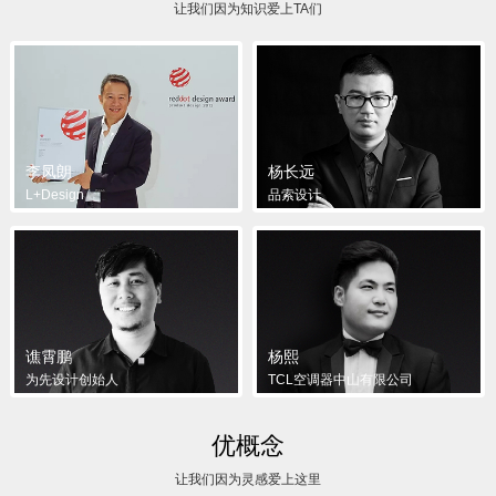
让我们因为知识爱上TA们
李凤朗
杨长远
L+Design
品索设计
谯霄鹏
杨熙
为先设计创始人
TCL空调器中山有限公司
优概念
让我们因为灵感爱上这里