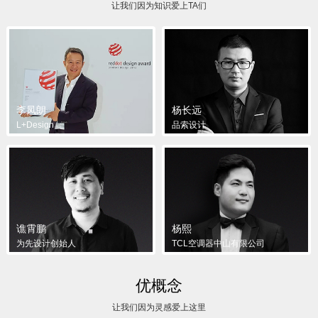
让我们因为知识爱上TA们
李凤朗
杨长远
L+Design
品索设计
谯霄鹏
杨熙
为先设计创始人
TCL空调器中山有限公司
优概念
让我们因为灵感爱上这里