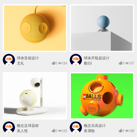
球体音箱设计
球体开瓶器设计
尤礼
0
184
敷衍i
0
197
概念足球器材
概念乐高设计
美人怪
0
183
青凋牧
0
188