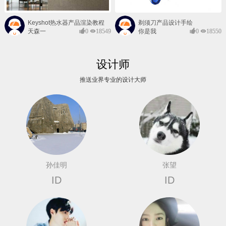
Keyshot热水器产品渲染教程
剃须刀产品设计手绘
天森一
0
18549
你是我
0
18550
对@
的风景
设计师
推送业界专业的设计大师
孙佳明
张望
ID
ID