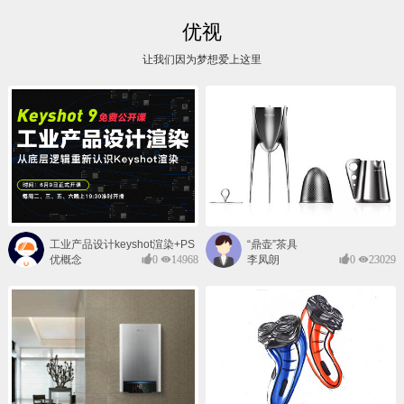
优视
让我们因为梦想爱上这里
工业产品设计keyshot渲染+PS
“鼎壶”茶具
后期班
优概念
0
14968
李凤朗
0
23029