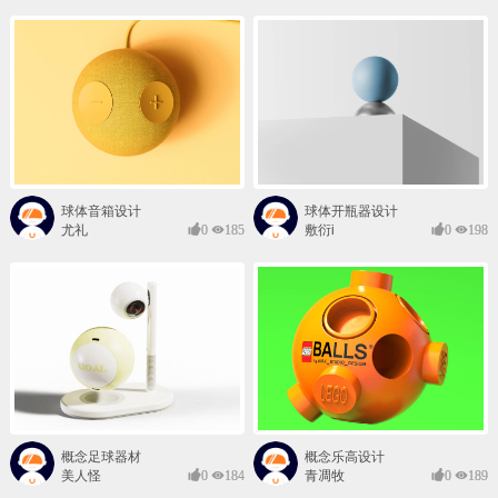
球体音箱设计
球体开瓶器设计
尤礼
0
185
敷衍i
0
198
概念足球器材
概念乐高设计
美人怪
0
184
青凋牧
0
189