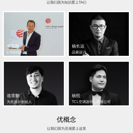
让我们因为知识爱上TA们
李凤朗
杨长远
L+Design
品索设计
谯霄鹏
杨熙
为先设计创始人
TCL空调器中山有限公司
优概念
让我们因为灵感爱上这里