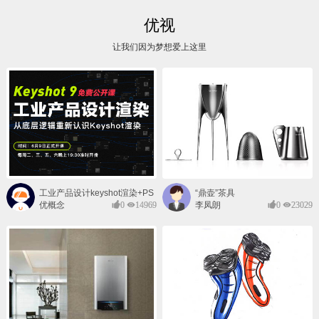
优视
让我们因为梦想爱上这里
工业产品设计keyshot渲染+PS
“鼎壶”茶具
后期班
优概念
0
14969
李凤朗
0
23029