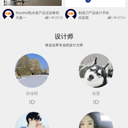
Keyshot热水器产品渲染教程
剃须刀产品设计手绘
天森一
0
18549
你是我
0
18554
对@
的风景
设计师
推送业界专业的设计大师
孙佳明
张望
ID
ID