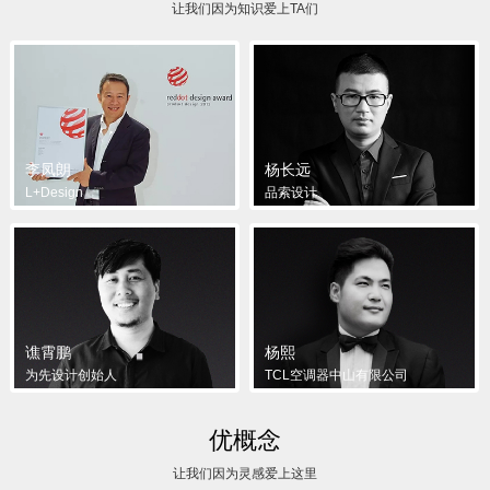
让我们因为知识爱上TA们
李凤朗
杨长远
L+Design
品索设计
谯霄鹏
杨熙
为先设计创始人
TCL空调器中山有限公司
优概念
让我们因为灵感爱上这里