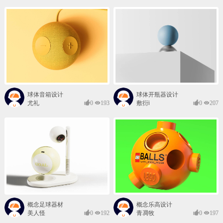
球体音箱设计
球体开瓶器设计
尤礼
0
193
敷衍i
0
207
概念足球器材
概念乐高设计
美人怪
0
192
青凋牧
0
197