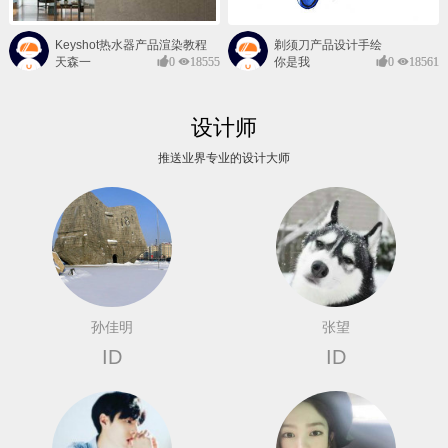
Keyshot热水器产品渲染教程
剃须刀产品设计手绘
天森一
0
18555
你是我
0
18561
对@
的风景
设计师
推送业界专业的设计大师
孙佳明
张望
ID
ID