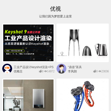
优视
让我们因为梦想爱上这里
工业产品设计keyshot渲染+PS
“鼎壶”茶具
后期班
优概念
0
14972
李凤朗
0
23036