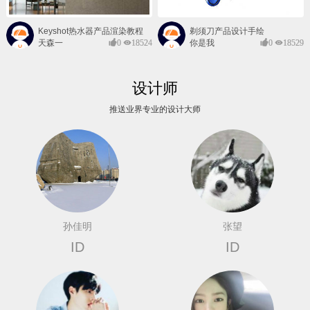
Keyshot热水器产品渲染教程
剃须刀产品设计手绘
天森一
0
18524
你是我
0
18529
对@
的风景
设计师
推送业界专业的设计大师
孙佳明
张望
ID
ID