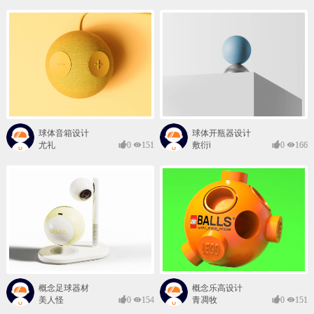
球体音箱设计
球体开瓶器设计
尤礼
0
151
敷衍i
0
166
概念足球器材
概念乐高设计
美人怪
0
154
青凋牧
0
151