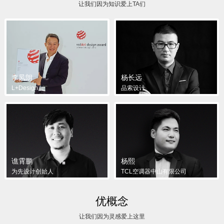
让我们因为知识爱上TA们
李凤朗
杨长远
L+Design
品索设计
谯霄鹏
杨熙
为先设计创始人
TCL空调器中山有限公司
优概念
让我们因为灵感爱上这里