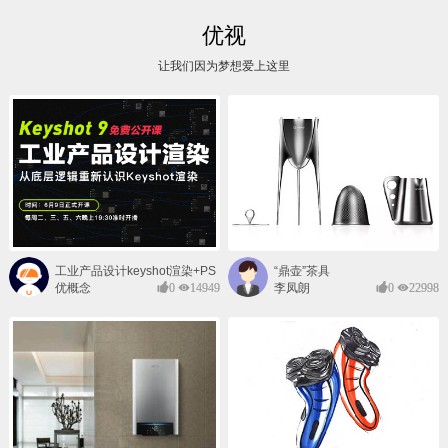
优视
让我们因为梦想爱上这里
工业产品设计keyshot渲染+PS
“鼎壶”茶具
后期班
优概念
0
14949
李凤朗
0
22998