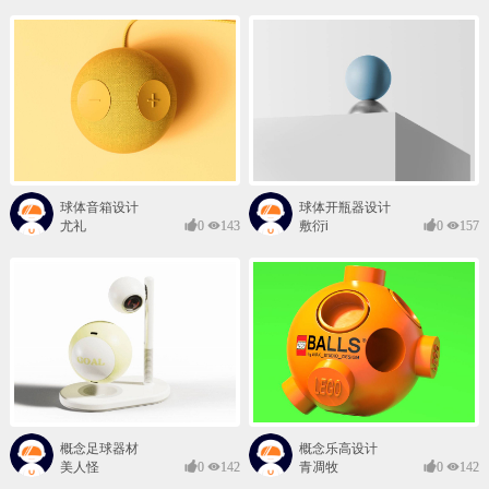
球体音箱设计
球体开瓶器设计
尤礼
0
143
敷衍i
0
157
概念足球器材
概念乐高设计
美人怪
0
142
青凋牧
0
142