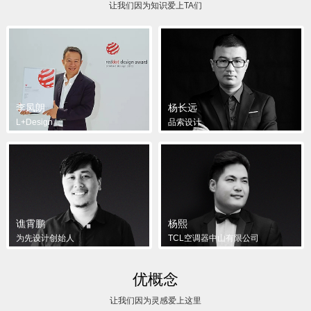
让我们因为知识爱上TA们
李凤朗
杨长远
L+Design
品索设计
谯霄鹏
杨熙
为先设计创始人
TCL空调器中山有限公司
优概念
让我们因为灵感爱上这里