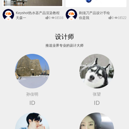
Keyshot热水器产品渲染教程
剃须刀产品设计手绘
天森一
0
18516
你是我
0
18522
对@
的风景
设计师
推送业界专业的设计大师
孙佳明
张望
ID
ID