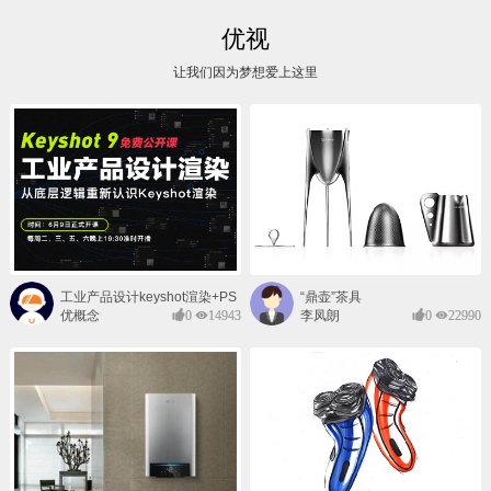
优视
让我们因为梦想爱上这里
工业产品设计keyshot渲染+PS
“鼎壶”茶具
后期班
优概念
0
14943
李凤朗
0
22990