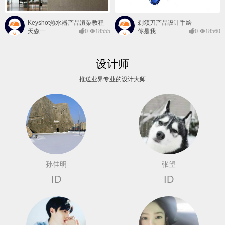
Keyshot热水器产品渲染教程
剃须刀产品设计手绘
天森一
0
18555
你是我
0
18560
对@
的风景
设计师
推送业界专业的设计大师
孙佳明
张望
ID
ID