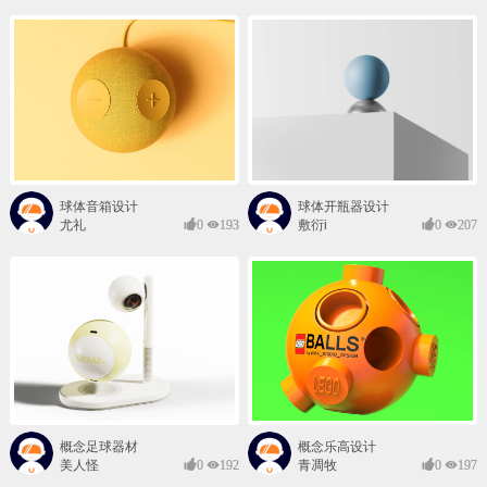
球体音箱设计
球体开瓶器设计
尤礼
0
193
敷衍i
0
207
概念足球器材
概念乐高设计
美人怪
0
192
青凋牧
0
197