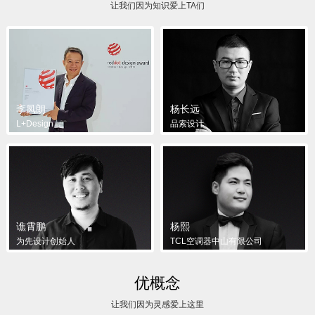
让我们因为知识爱上TA们
李凤朗
杨长远
L+Design
品索设计
谯霄鹏
杨熙
为先设计创始人
TCL空调器中山有限公司
优概念
让我们因为灵感爱上这里