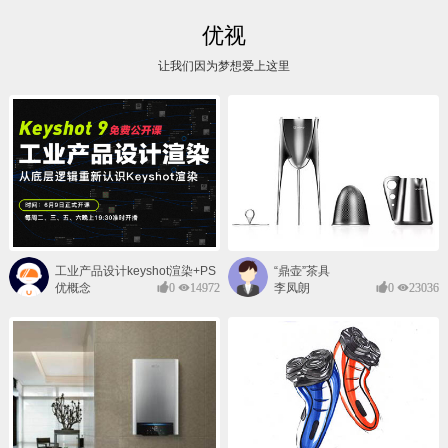
优视
让我们因为梦想爱上这里
工业产品设计keyshot渲染+PS
“鼎壶”茶具
后期班
优概念
0
14972
李凤朗
0
23036