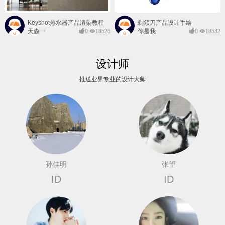
Keyshot热水器产品渲染教程
剃须刀产品设计手绘
天森一
0
18526
你是我
0
18532
对@
的风景
设计师
推送业界专业的设计大师
孙佳明
张望
ID
ID