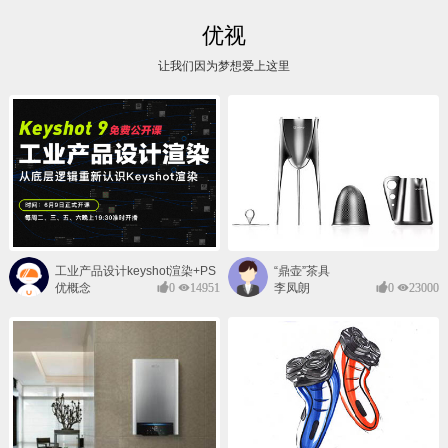
优视
让我们因为梦想爱上这里
工业产品设计keyshot渲染+PS
“鼎壶”茶具
后期班
优概念
0
14951
李凤朗
0
23000