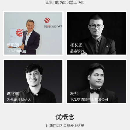
让我们因为知识爱上TA们
李凤朗
杨长远
L+Design
品索设计
谯霄鹏
杨熙
为先设计创始人
TCL空调器中山有限公司
优概念
让我们因为灵感爱上这里