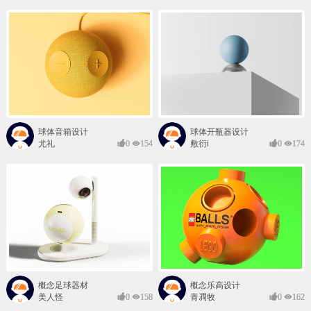
球体音箱设计
球体开瓶器设计
尤礼
0
154
敷衍i
0
174
概念足球器材
概念乐高设计
美人怪
0
158
青凋牧
0
162