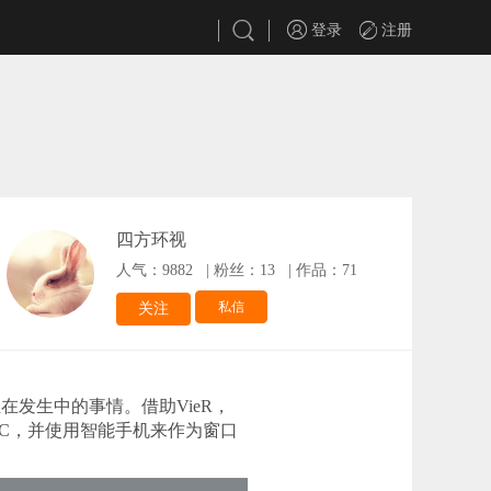
登录
注册
四方环视
人气：9882
|
粉丝：13
|
作品：71
私信
关注
在发生中的事情。借助VieR，
C，并使用智能手机来作为窗口