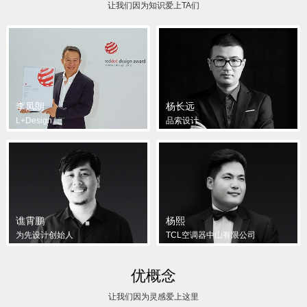
让我们因为知识爱上TA们
李凤朗
杨长远
L+Design
品索设计
谯霄鹏
杨熙
为先设计创始人
TCL空调器中山有限公司
优概念
让我们因为灵感爱上这里