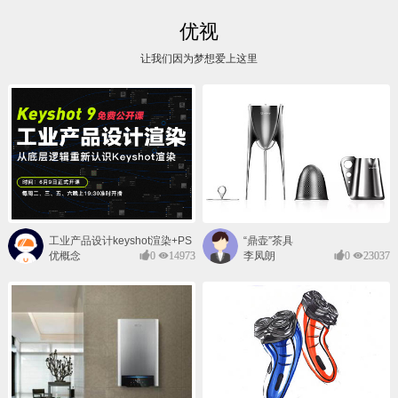
优视
让我们因为梦想爱上这里
工业产品设计keyshot渲染+PS
“鼎壶”茶具
后期班
优概念
0
14973
李凤朗
0
23037