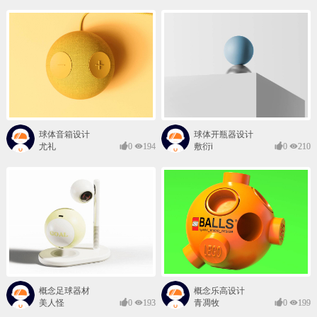
球体音箱设计
球体开瓶器设计
尤礼
0
194
敷衍i
0
210
概念足球器材
概念乐高设计
美人怪
0
193
青凋牧
0
199