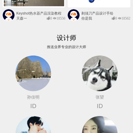
Keyshot热水器产品渲染教程
剃须刀产品设计手绘
天森一
0
18556
你是我
0
18562
对@
的风景
设计师
推送业界专业的设计大师
孙佳明
张望
ID
ID