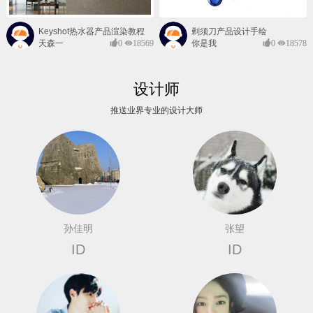
Keyshot热水器产品渲染教程
剃须刀产品设计手绘
天森一
0
18569
你是我
0
18578
对@
的风景
设计师
推送业界专业的设计大师
孙佳明
张望
ID
ID