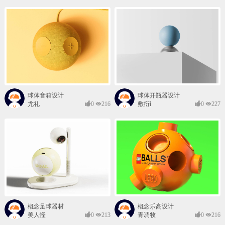
球体音箱设计
球体开瓶器设计
尤礼
0
216
敷衍i
0
227
概念足球器材
概念乐高设计
美人怪
0
213
青凋牧
0
216