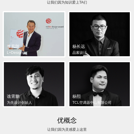
让我们因为知识爱上TA们
李凤朗
杨长远
L+Design
品索设计
谯霄鹏
杨熙
为先设计创始人
TCL空调器中山有限公司
优概念
让我们因为灵感爱上这里