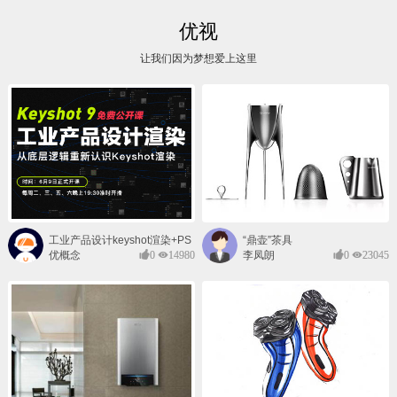
优视
让我们因为梦想爱上这里
工业产品设计keyshot渲染+PS
“鼎壶”茶具
后期班
优概念
0
14980
李凤朗
0
23045