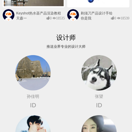
Keyshot热水器产品渲染教程
剃须刀产品设计手绘
天森一
0
18535
你是我
0
18539
对@
的风景
设计师
推送业界专业的设计大师
孙佳明
张望
ID
ID