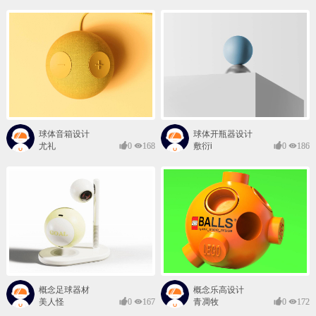
球体音箱设计
球体开瓶器设计
尤礼
0
168
敷衍i
0
186
概念足球器材
概念乐高设计
美人怪
0
167
青凋牧
0
172