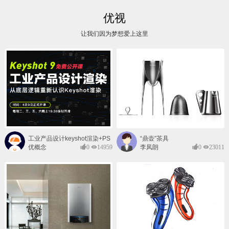
优视
让我们因为梦想爱上这里
工业产品设计keyshot渲染+PS
“鼎壶”茶具
后期班
优概念
0
14959
李凤朗
0
23011