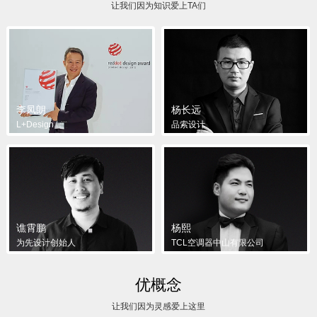
让我们因为知识爱上TA们
李凤朗
杨长远
L+Design
品索设计
谯霄鹏
杨熙
为先设计创始人
TCL空调器中山有限公司
优概念
让我们因为灵感爱上这里