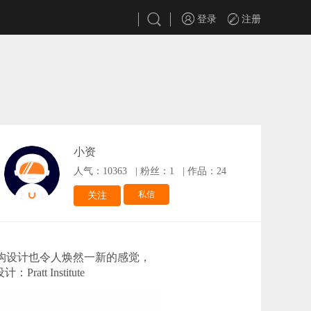
登录
注册
小资
人气：10363
|
粉丝：1
|
作品：24
私信
关注
其结构设计也令人焕然一新的感觉，
 Institute