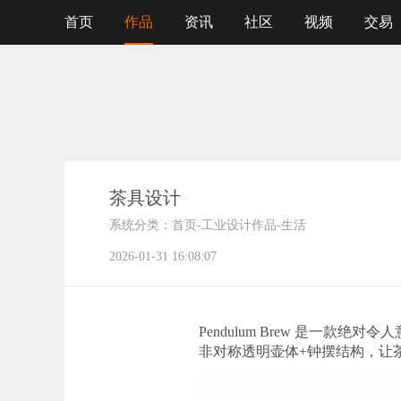
首页
作品
资讯
社区
视频
交易
茶具设计
系统分类：
首页
-
工业设计作品
-
生活
2026-01-31 16:08:07
Pendulum Brew 是
非对称透明壶体+钟摆结构，让茶叶在