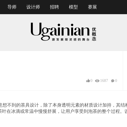
导师
设计师
招聘
模型
赛展
0
1687
0
一款绝对令人意想不到的茶具设计，除了本身透明元素的材质设计加持，
冰滴或常温中慢慢舒展，让用户享受到泡茶的整个过程。设计：Pratt