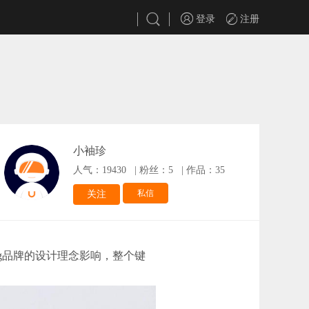
登录
注册
小袖珍
人气：19430
|
粉丝：5
|
作品：35
私信
关注
ing品牌的设计理念影响，整个键