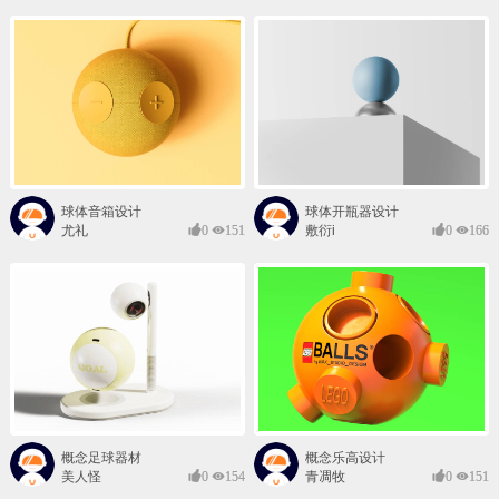
球体音箱设计
球体开瓶器设计
尤礼
0
151
敷衍i
0
166
概念足球器材
概念乐高设计
美人怪
0
154
青凋牧
0
151