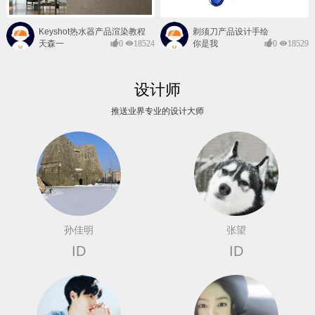
Keyshot热水器产品渲染教程
剃须刀产品设计手绘
天森一
0
18524
你是我
0
18529
对@
的风景
设计师
推送业界专业的设计大师
孙佳明
张望
ID
ID