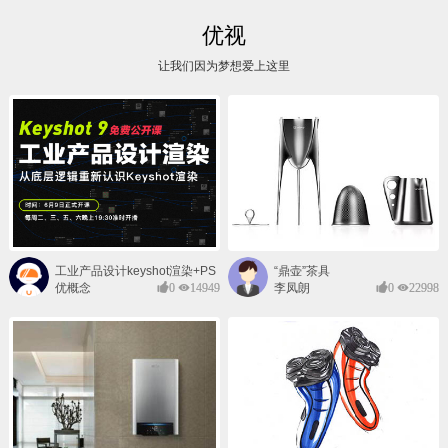
优视
让我们因为梦想爱上这里
工业产品设计keyshot渲染+PS
“鼎壶”茶具
后期班
优概念
0
14949
李凤朗
0
22998