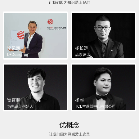
让我们因为知识爱上TA们
李凤朗
杨长远
L+Design
品索设计
谯霄鹏
杨熙
为先设计创始人
TCL空调器中山有限公司
优概念
让我们因为灵感爱上这里