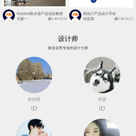
Keyshot热水器产品渲染教程
剃须刀产品设计手绘
天森一
0
18549
你是我
0
18555
对@
的风景
设计师
推送业界专业的设计大师
孙佳明
张望
ID
ID