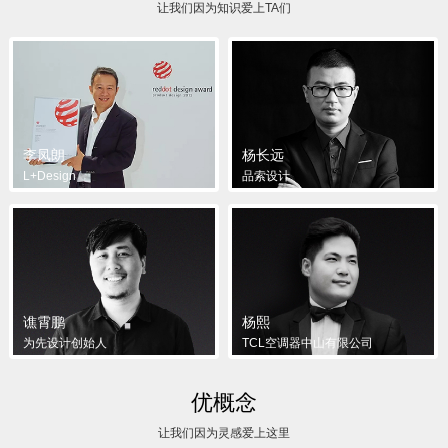
让我们因为知识爱上TA们
李凤朗
杨长远
L+Design
品索设计
谯霄鹏
杨熙
为先设计创始人
TCL空调器中山有限公司
优概念
让我们因为灵感爱上这里