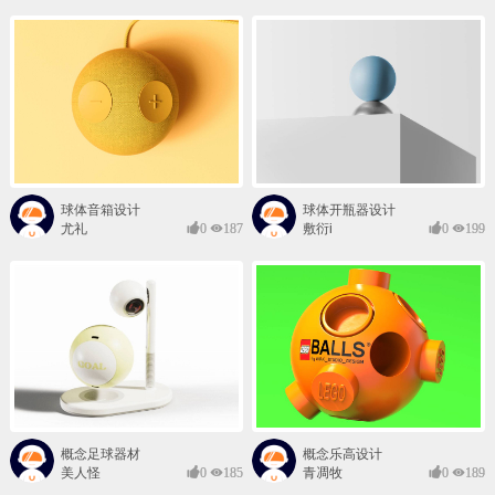
球体音箱设计
球体开瓶器设计
尤礼
0
187
敷衍i
0
199
概念足球器材
概念乐高设计
美人怪
0
185
青凋牧
0
189