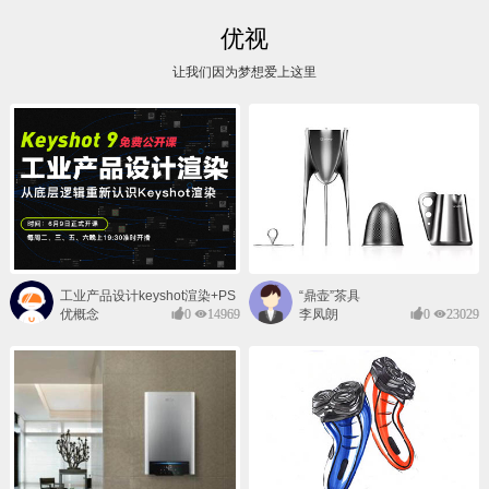
优视
让我们因为梦想爱上这里
工业产品设计keyshot渲染+PS
“鼎壶”茶具
后期班
优概念
0
14969
李凤朗
0
23029