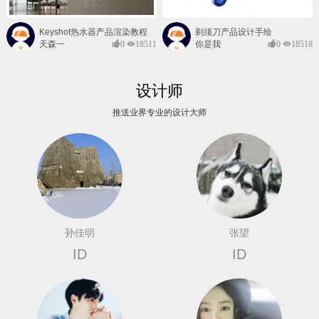
Keyshot热水器产品渲染教程
剃须刀产品设计手绘
天森一
0
18511
你是我
0
18518
对@
的风景
设计师
推送业界专业的设计大师
孙佳明
张望
ID
ID