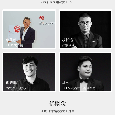
让我们因为知识爱上TA们
李凤朗
杨长远
L+Design
品索设计
谯霄鹏
杨熙
为先设计创始人
TCL空调器中山有限公司
优概念
让我们因为灵感爱上这里