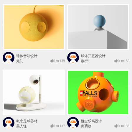
球体音箱设计
球体开瓶器设计
尤礼
0
139
敷衍i
0
150
概念足球器材
概念乐高设计
美人怪
0
137
青凋牧
0
136