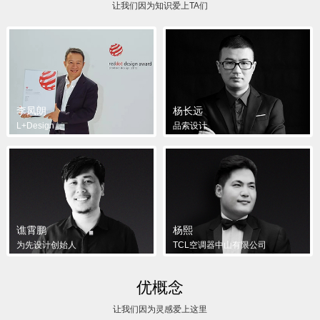
让我们因为知识爱上TA们
李凤朗
杨长远
L+Design
品索设计
谯霄鹏
杨熙
为先设计创始人
TCL空调器中山有限公司
优概念
让我们因为灵感爱上这里