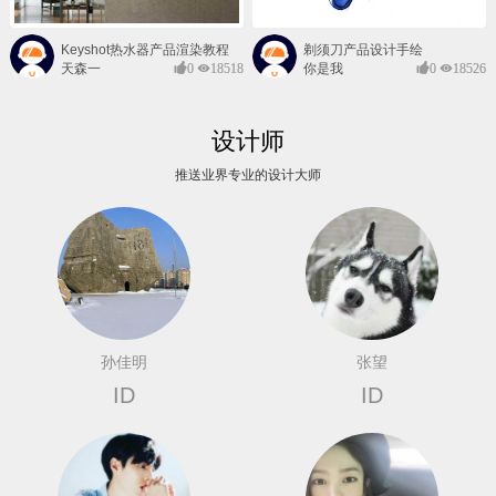
Keyshot热水器产品渲染教程
剃须刀产品设计手绘
天森一
0
18518
你是我
0
18526
对@
的风景
设计师
推送业界专业的设计大师
孙佳明
张望
ID
ID