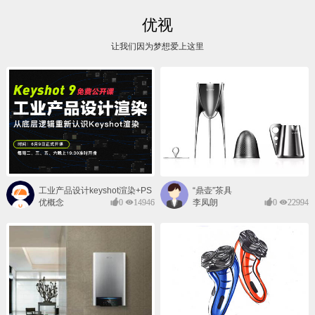
优视
让我们因为梦想爱上这里
工业产品设计keyshot渲染+PS
“鼎壶”茶具
后期班
优概念
0
14946
李凤朗
0
22994