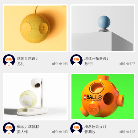
球体音箱设计
球体开瓶器设计
尤礼
0
144
敷衍i
0
157
概念足球器材
概念乐高设计
美人怪
0
143
青凋牧
0
143