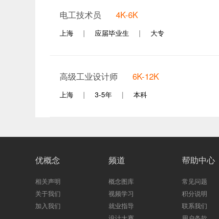
电工技术员
4K-6K
上海
|
应届毕业生
|
大专
高级工业设计师
6K-12K
上海
|
3-5年
|
本科
优概念
频道
帮助中心
相关声明
概念图库
常见问题
关于我们
视频学习
积分说明
加入我们
就业指导
联系我们
设计大赛
用户条款