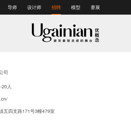
导师
设计师
招聘
模型
赛展
公司
-20人
.cn/
五四支路171号3幢479室