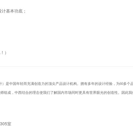
设计基本功底；
；
见！）
奇工业设计）是中国年轻而充满创造力的顶尖产品设计机构。拥有多年的设计经验，为60多个
计师组成，中西结合的理念使我们了解国内市场同时更具有世界眼光的创造性。因此我
305室