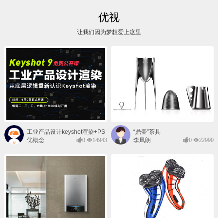
优视
让我们因为梦想爱上这里
工业产品设计keyshot渲染+PS
“鼎壶”茶具
后期班
优概念
0
14943
李凤朗
0
22990