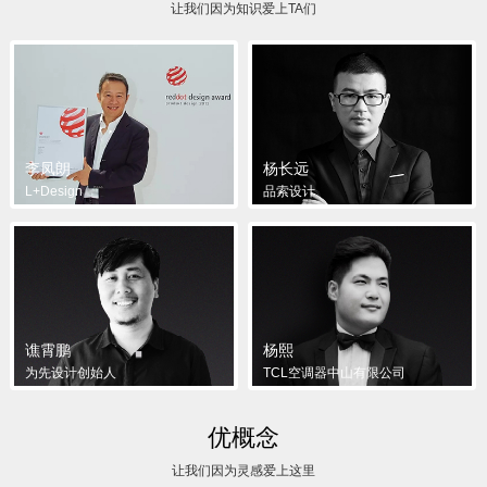
让我们因为知识爱上TA们
李凤朗
杨长远
L+Design
品索设计
谯霄鹏
杨熙
为先设计创始人
TCL空调器中山有限公司
优概念
让我们因为灵感爱上这里