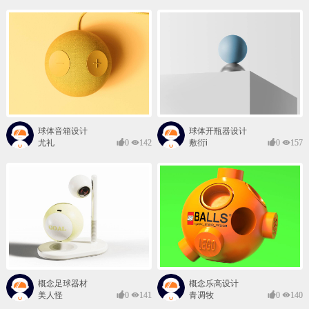
球体音箱设计
球体开瓶器设计
尤礼
0
142
敷衍i
0
157
概念足球器材
概念乐高设计
美人怪
0
141
青凋牧
0
140