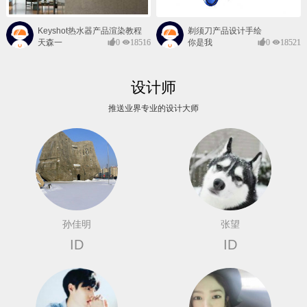
Keyshot热水器产品渲染教程
剃须刀产品设计手绘
天森一
0
18516
你是我
0
18521
对@
的风景
设计师
推送业界专业的设计大师
孙佳明
张望
ID
ID