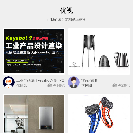
优视
让我们因为梦想爱上这里
工业产品设计keyshot渲染+PS
“鼎壶”茶具
后期班
优概念
0
14973
李凤朗
0
23040