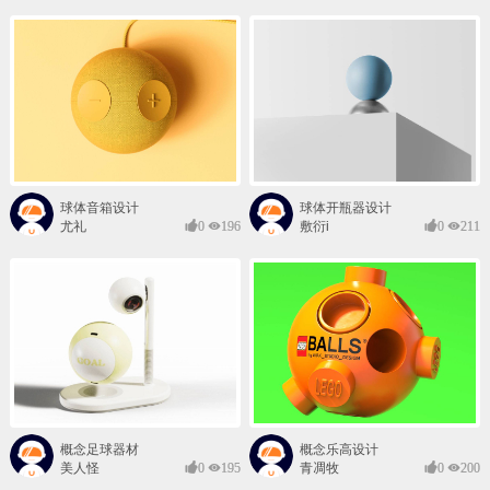
球体音箱设计
球体开瓶器设计
尤礼
0
196
敷衍i
0
211
概念足球器材
概念乐高设计
美人怪
0
195
青凋牧
0
200