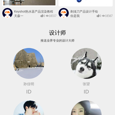
Keyshot热水器产品渲染教程
剃须刀产品设计手绘
天森一
0
18557
你是我
0
18567
对@
的风景
设计师
推送业界专业的设计大师
孙佳明
张望
ID
ID