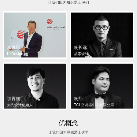
让我们因为知识爱上TA们
李凤朗
杨长远
L+Design
品索设计
谯霄鹏
杨熙
为先设计创始人
TCL空调器中山有限公司
优概念
让我们因为灵感爱上这里