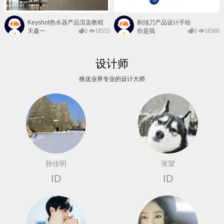
Keyshot热水器产品渲染教程
剃须刀产品设计手绘
天森一
0
18555
你是我
0
18560
对@
的风景
设计师
推送业界专业的设计大师
孙佳明
张望
ID
ID