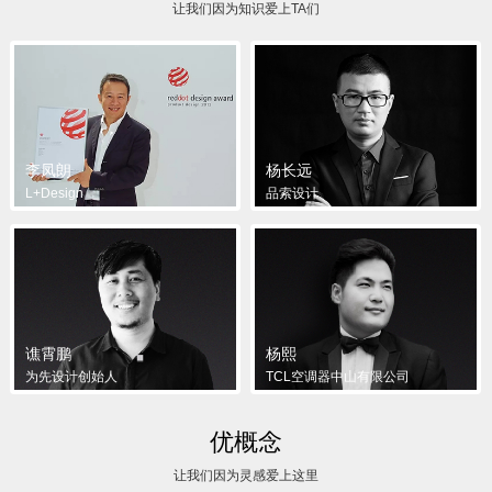
让我们因为知识爱上TA们
李凤朗
杨长远
L+Design
品索设计
谯霄鹏
杨熙
为先设计创始人
TCL空调器中山有限公司
优概念
让我们因为灵感爱上这里