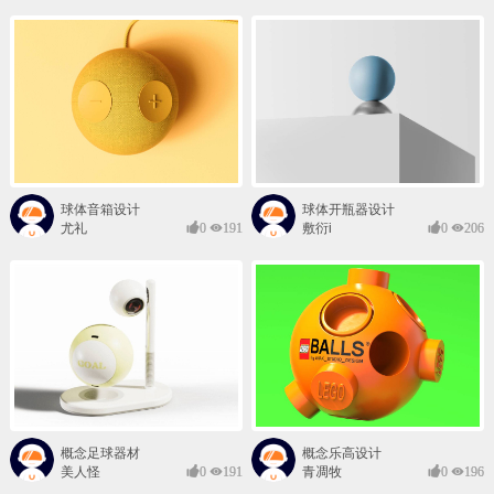
球体音箱设计
球体开瓶器设计
尤礼
0
191
敷衍i
0
206
概念足球器材
概念乐高设计
美人怪
0
191
青凋牧
0
196