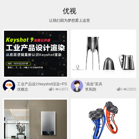
优视
让我们因为梦想爱上这里
工业产品设计keyshot渲染+PS
“鼎壶”茶具
后期班
优概念
0
14972
李凤朗
0
23035