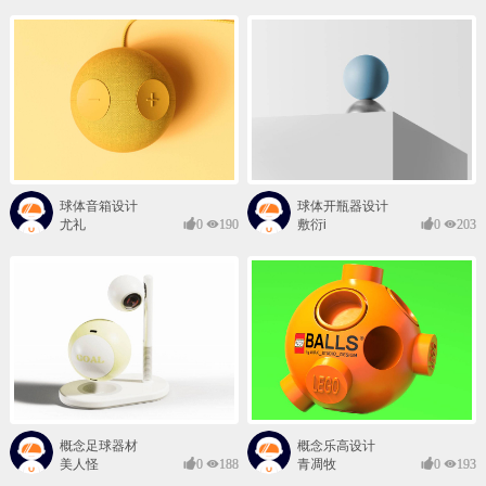
球体音箱设计
球体开瓶器设计
尤礼
0
190
敷衍i
0
203
概念足球器材
概念乐高设计
美人怪
0
188
青凋牧
0
193