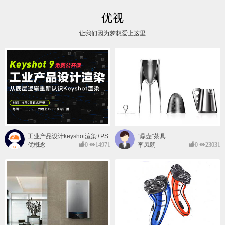
优视
让我们因为梦想爱上这里
工业产品设计keyshot渲染+PS
“鼎壶”茶具
后期班
优概念
0
14971
李凤朗
0
23031