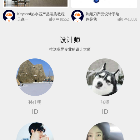
Keyshot热水器产品渲染教程
剃须刀产品设计手绘
天森一
0
18552
你是我
0
18558
对@
的风景
设计师
推送业界专业的设计大师
孙佳明
张望
ID
ID