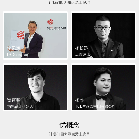
让我们因为知识爱上TA们
李凤朗
杨长远
L+Design
品索设计
谯霄鹏
杨熙
为先设计创始人
TCL空调器中山有限公司
优概念
让我们因为灵感爱上这里