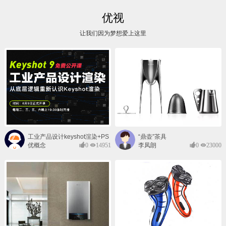
优视
让我们因为梦想爱上这里
工业产品设计keyshot渲染+PS
“鼎壶”茶具
后期班
优概念
0
14951
李凤朗
0
23000