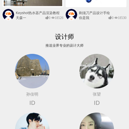
Keyshot热水器产品渲染教程
剃须刀产品设计手绘
天森一
0
18526
你是我
0
18530
对@
的风景
设计师
推送业界专业的设计大师
孙佳明
张望
ID
ID