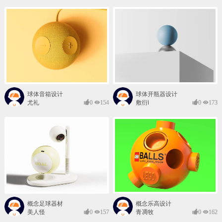
球体音箱设计
球体开瓶器设计
尤礼
0
154
敷衍i
0
173
概念足球器材
概念乐高设计
美人怪
0
157
青凋牧
0
162