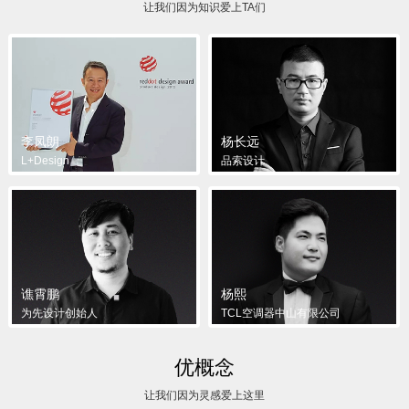
让我们因为知识爱上TA们
李凤朗
杨长远
L+Design
品索设计
谯霄鹏
杨熙
为先设计创始人
TCL空调器中山有限公司
优概念
让我们因为灵感爱上这里