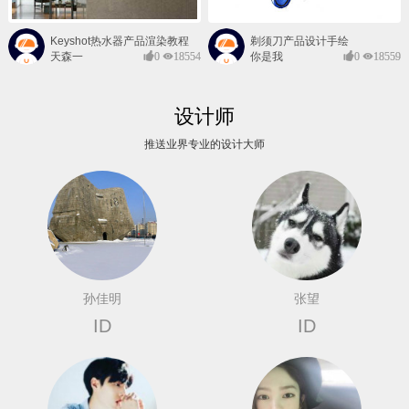
Keyshot热水器产品渲染教程
剃须刀产品设计手绘
天森一
0
18554
你是我
0
18559
对@
的风景
设计师
推送业界专业的设计大师
孙佳明
张望
ID
ID