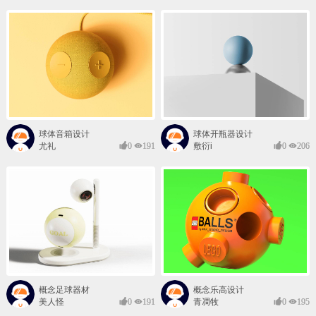
球体音箱设计
球体开瓶器设计
尤礼
0
191
敷衍i
0
206
概念足球器材
概念乐高设计
美人怪
0
191
青凋牧
0
195