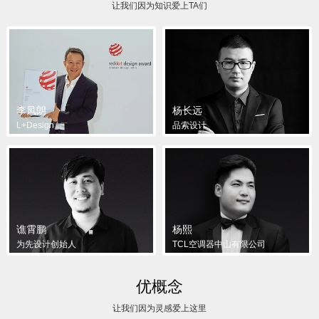
让我们因为知识爱上TA们
李凤朗
杨长远
L+Design
品索设计
谯霄鹏
杨熙
为先设计创始人
TCL空调器中山有限公司
优概念
让我们因为灵感爱上这里