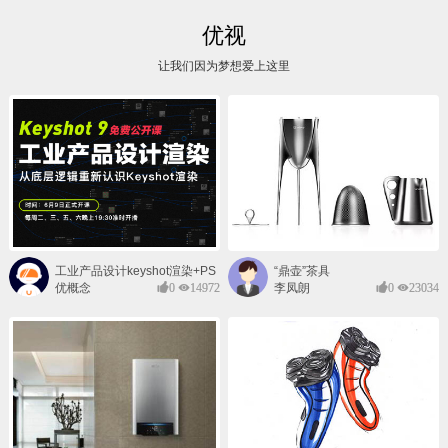
优视
让我们因为梦想爱上这里
工业产品设计keyshot渲染+PS
“鼎壶”茶具
后期班
优概念
0
14972
李凤朗
0
23034