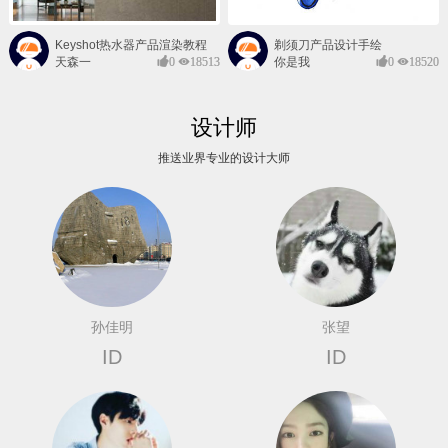
Keyshot热水器产品渲染教程
剃须刀产品设计手绘
天森一
0
18513
你是我
0
18520
对@
的风景
设计师
推送业界专业的设计大师
孙佳明
张望
ID
ID