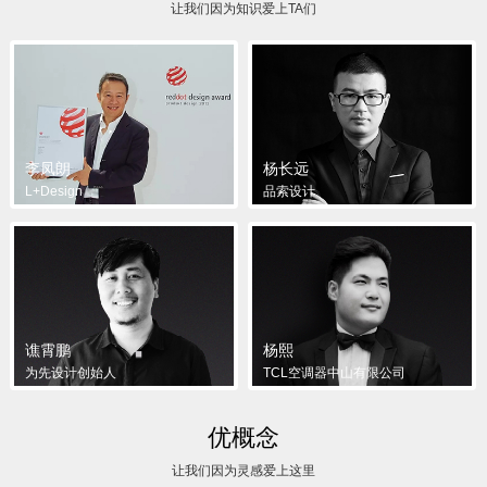
让我们因为知识爱上TA们
李凤朗
杨长远
L+Design
品索设计
谯霄鹏
杨熙
为先设计创始人
TCL空调器中山有限公司
优概念
让我们因为灵感爱上这里