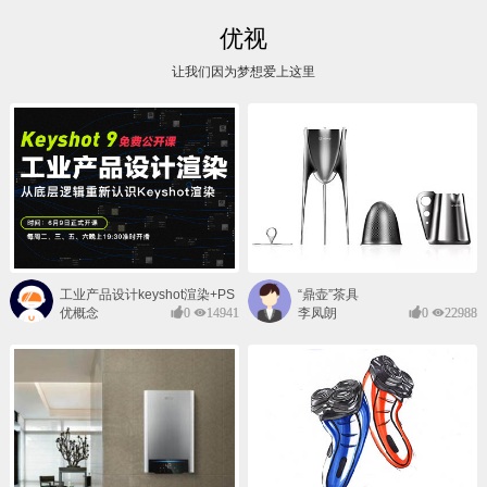
优视
让我们因为梦想爱上这里
工业产品设计keyshot渲染+PS
“鼎壶”茶具
后期班
优概念
0
14941
李凤朗
0
22988