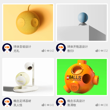
球体音箱设计
球体开瓶器设计
尤礼
0
142
敷衍i
0
152
概念足球器材
概念乐高设计
美人怪
0
141
青凋牧
0
138