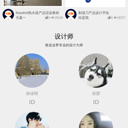
Keyshot热水器产品渲染教程
剃须刀产品设计手绘
天森一
0
18549
你是我
0
18557
对@
的风景
设计师
推送业界专业的设计大师
孙佳明
张望
ID
ID