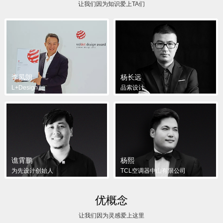
让我们因为知识爱上TA们
李凤朗
杨长远
L+Design
品索设计
谯霄鹏
杨熙
为先设计创始人
TCL空调器中山有限公司
优概念
让我们因为灵感爱上这里