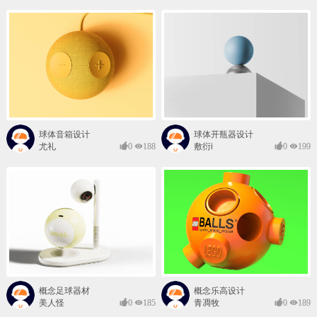
球体音箱设计
球体开瓶器设计
尤礼
0
188
敷衍i
0
199
概念足球器材
概念乐高设计
美人怪
0
185
青凋牧
0
189