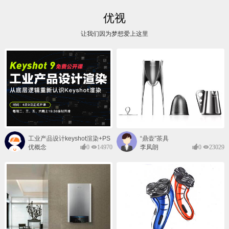
优视
让我们因为梦想爱上这里
工业产品设计keyshot渲染+PS
“鼎壶”茶具
后期班
优概念
0
14970
李凤朗
0
23029