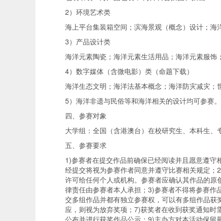
2）环境艺术类
海上平台集装箱空间；滨海景观（概念）设计；海
3）产品设计类
海洋元素陶瓷；海洋元素生活用品；海洋元素服饰
4）数字媒体（含微电影）类（命题下载）
海洋生态文明；海洋法基本概念；海洋防灾减灾；
5）海洋非遗与民俗等和海洋相关的设计均可参赛。
四、参赛对象
大学组：全国（含港澳台）在校研究生、本科生、
五、参赛要求
1)参赛者在提交作品前确保已经阅读并且愿意遵
经提交将视为参赛作者同意并遵守比赛相关规定；
许可给任何个人或机构。参赛者应确认其作品的原
律责任由参赛者本人承担；3)参赛者不得将参赛作
交多组作品并都有独立参赛权，可以有多组作品获
应，则视为放弃奖项；7)获奖者在收到获奖通知时
公布并进行获奖作品公示；9)主办方对本活动保留最