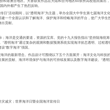
有省份和港澳台地区。大赛获奖作品在大陆和台湾地区60余所高校巡回展出
，在国内外都产生了热烈反响。
宣传日”活动期间，以“透明海洋”为主题，举办全国大中学生第七届海洋文
搭建一个全面认识和了解海洋、保护海洋和经略海洋的平台，使广大学生
做出贡献。
乡；海洋是交通的要道，资源的宝库。党的十九大报告指出“坚持陆海统筹
。“透明海洋”通过复杂的观测和数据预测系统实现海洋状态透明、过程透
设“数字海洋”强国。
索海洋的最新理念。作品设计可围绕以下五个方面展开：海洋文化与科技
发展的贡献、海洋环境保护与海洋的可持续发展以及数字海洋建设。“透明
防灾减灾；世界海洋日暨全国海洋宣传日