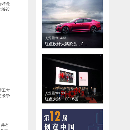
海洋是
能够设
浏览量:91433
红点设计大奖欣赏，2...
理工大
浏览量:83726
艺术学
红点大奖，2018德...
，共有