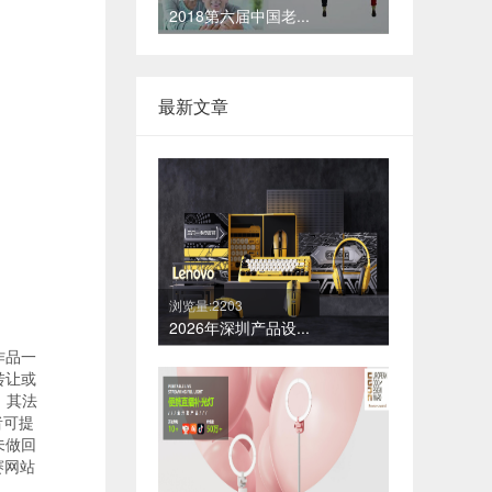
2018第六届中国老...
最新文章
浏览量:2203
2026年深圳产品设...
作品一
转让或
，其法
者可提
未做回
赛网站