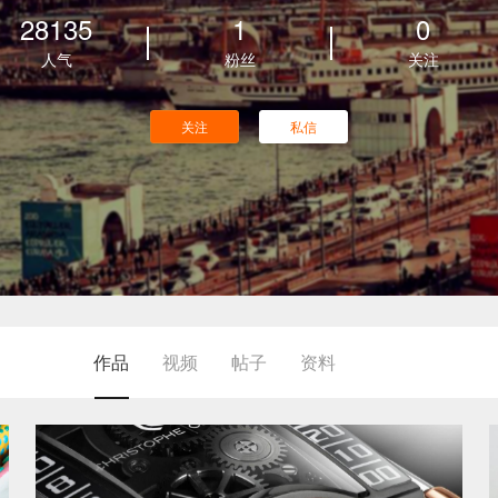
28135
1
0
人气
粉丝
关注
关注
私信
作品
视频
帖子
资料