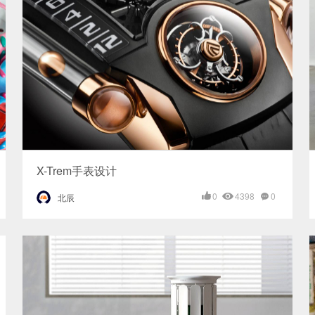
X-Trem手表设计
0
4398
0
北辰