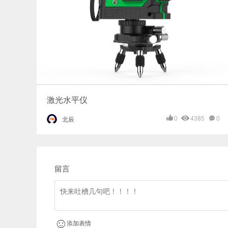
激光水平仪
0
4385
0
北辰
留言
添加表情