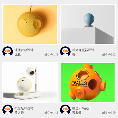
球体音箱设计
球体开瓶器设计
尤礼
0
148
敷衍i
0
161
概念足球器材
概念乐高设计
美人怪
0
148
青凋牧
0
149