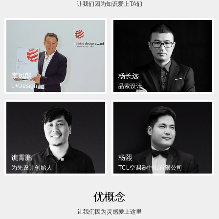
让我们因为知识爱上TA们
李凤朗
杨长远
L+Design
品索设计
谯霄鹏
杨熙
为先设计创始人
TCL空调器中山有限公司
优概念
让我们因为灵感爱上这里