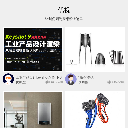
优视
让我们因为梦想爱上这里
工业产品设计keyshot渲染+PS
“鼎壶”茶具
后期班
优概念
0
14948
李凤朗
0
22995