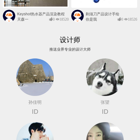
Keyshot热水器产品渲染教程
剃须刀产品设计手绘
天森一
0
18520
你是我
0
18526
对@
的风景
设计师
推送业界专业的设计大师
孙佳明
张望
ID
ID