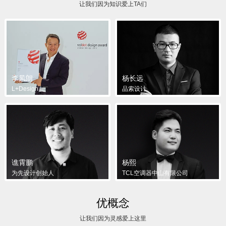
让我们因为知识爱上TA们
李凤朗
杨长远
L+Design
品索设计
谯霄鹏
杨熙
为先设计创始人
TCL空调器中山有限公司
优概念
让我们因为灵感爱上这里