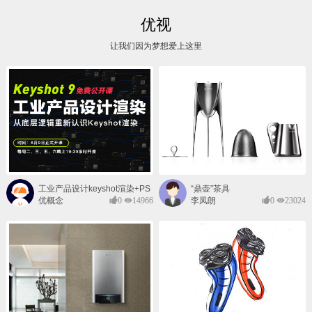
优视
让我们因为梦想爱上这里
工业产品设计keyshot渲染+PS
“鼎壶”茶具
后期班
优概念
0
14966
李凤朗
0
23024