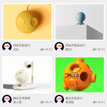
球体音箱设计
球体开瓶器设计
尤礼
0
183
敷衍i
0
195
概念足球器材
概念乐高设计
美人怪
0
179
青凋牧
0
184