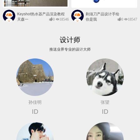
Keyshot热水器产品渲染教程
剃须刀产品设计手绘
天森一
0
18546
你是我
0
18547
对@
的风景
设计师
推送业界专业的设计大师
孙佳明
张望
ID
ID