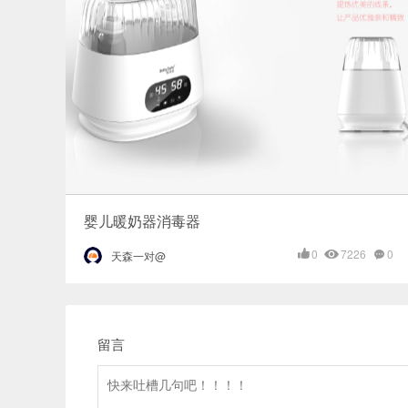
婴儿暖奶器消毒器
0
7226
0
天森一对@
留言