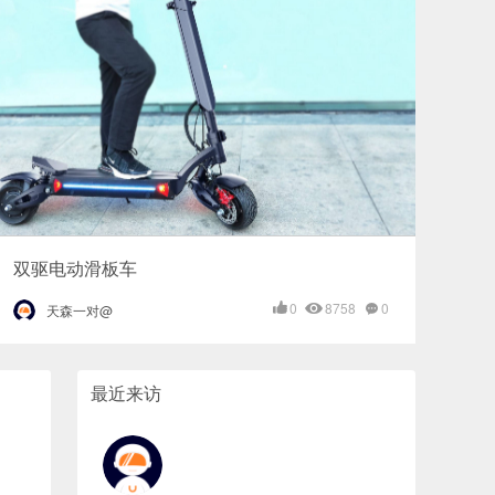
双驱电动滑板车
0
8758
0
天森一对@
最近来访