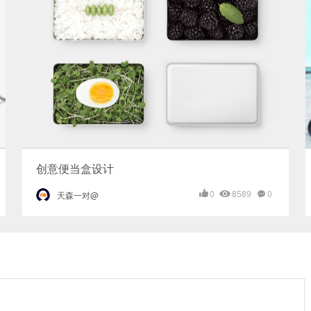
创意便当盒设计
0
8589
0
天森一对@