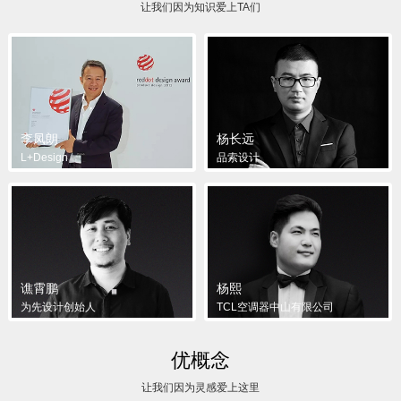
让我们因为知识爱上TA们
李凤朗
杨长远
L+Design
品索设计
谯霄鹏
杨熙
为先设计创始人
TCL空调器中山有限公司
优概念
让我们因为灵感爱上这里