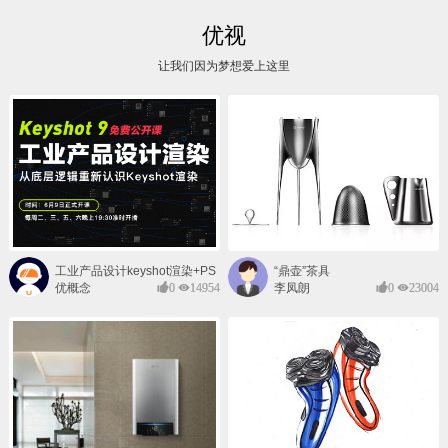
优视
让我们因为梦想爱上这里
工业产品设计keyshot渲染+PS
“鼎壶”茶具
后期班
优概念
0
14954
李凤朗
0
23004