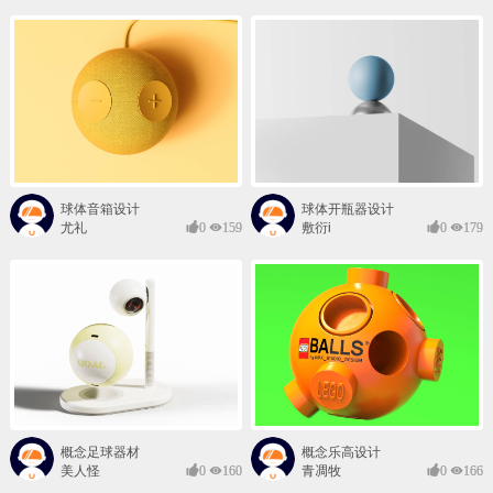
球体音箱设计
球体开瓶器设计
尤礼
0
159
敷衍i
0
179
概念足球器材
概念乐高设计
美人怪
0
160
青凋牧
0
166