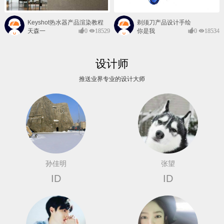
Keyshot热水器产品渲染教程
剃须刀产品设计手绘
天森一
0
18529
你是我
0
18534
对@
的风景
设计师
推送业界专业的设计大师
孙佳明
张望
ID
ID