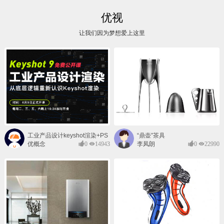
优视
让我们因为梦想爱上这里
工业产品设计keyshot渲染+PS
“鼎壶”茶具
后期班
优概念
0
14943
李凤朗
0
22990