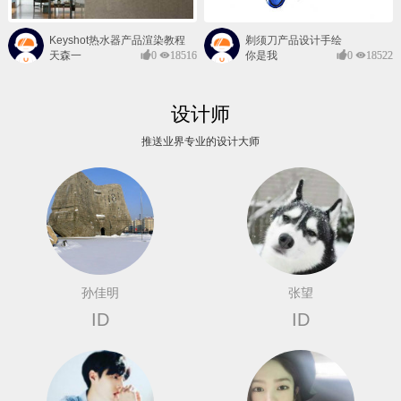
Keyshot热水器产品渲染教程
剃须刀产品设计手绘
天森一
0
18516
你是我
0
18522
对@
的风景
设计师
推送业界专业的设计大师
孙佳明
张望
ID
ID