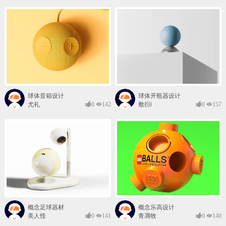
球体音箱设计
球体开瓶器设计
尤礼
0
142
敷衍i
0
157
概念足球器材
概念乐高设计
美人怪
0
141
青凋牧
0
140