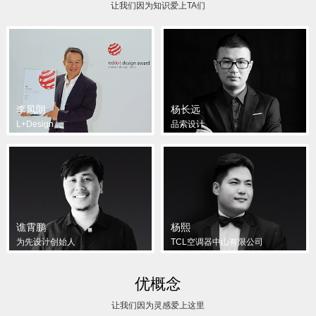
让我们因为知识爱上TA们
李凤朗
杨长远
L+Design
品索设计
谯霄鹏
杨熙
为先设计创始人
TCL空调器中山有限公司
优概念
让我们因为灵感爱上这里