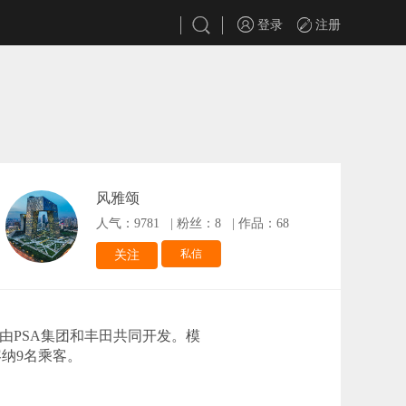
登录
注册
风雅颂
人气：9781
|
粉丝：8
|
作品：68
私信
关注
用的平台，由PSA集团和丰田共同开发。模
容纳9名乘客。