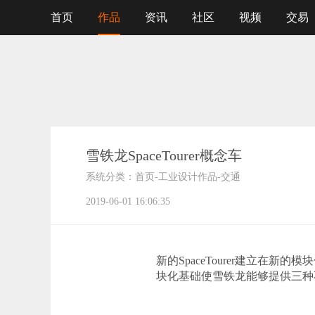
首页
作品
资讯
社区
视频
交易
雪铁龙SpaceTourer概念车
系统分类：
首页
-
工业设计作品
-
交通
2019-06-01 16:06:35
新的SpaceTourer建立在新的模
块化基础使雪铁龙能够提供三种不同