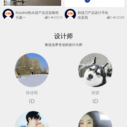
Keyshot热水器产品渲染教程
剃须刀产品设计手绘
天森一
0
18578
你是我
0
18588
对@
的风景
设计师
推送业界专业的设计大师
孙佳明
张望
ID
ID