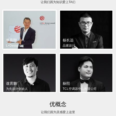
让我们因为知识爱上TA们
李凤朗
杨长远
L+Design
品索设计
谯霄鹏
杨熙
为先设计创始人
TCL空调器中山有限公司
优概念
让我们因为灵感爱上这里