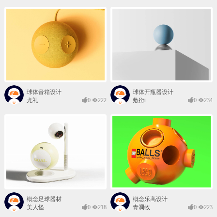
球体音箱设计
球体开瓶器设计
尤礼
0
222
敷衍i
0
234
概念足球器材
概念乐高设计
美人怪
0
218
青凋牧
0
223