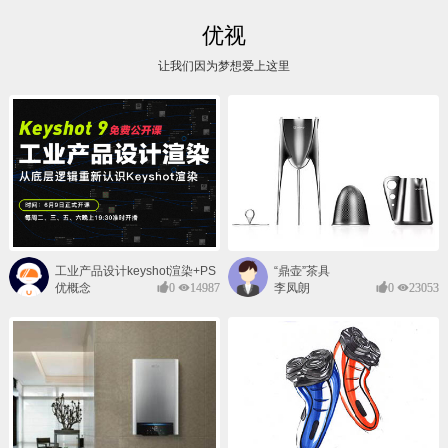
优视
让我们因为梦想爱上这里
工业产品设计keyshot渲染+PS
“鼎壶”茶具
后期班
优概念
0
14987
李凤朗
0
23053