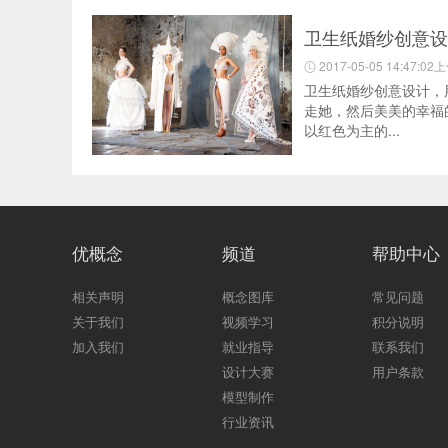
卫生纸婚纱创意设
2017-05-05 14:47:02
卫生纸婚纱创意设计，
走她，然后美美的幸福
以红色为主的...
优概念
频道
帮助中心
相关声明
概念图库
常见问题
关于我们
视频学习
积分说明
加入我们
就业指导
联系我们
设计大赛
用户条款
模型制作
行业资讯