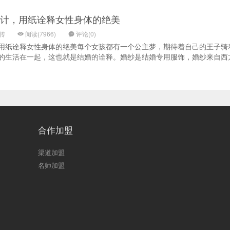
计，用纸诠释女性身体的绝美
上传
阅读(7966)
评论(0)
用纸诠释女性身体的绝美每个女孩都有一个公主梦，期待着自己的王子骑
的生活在一起，这也就是结婚的诠释。婚纱是结婚专用服饰，婚纱来自西
合作加盟
渠道加盟
名师加盟