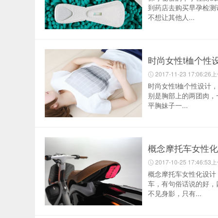
到药店去购买早孕检测
不想让其他人...
时尚女性t桖个性
2017-11-23 17:06:26
时尚女性t桖个性设计
别是胸部上的两团肉，
平胸妹子一...
概念摩托车女性化
2017-10-25 17:46:53
概念摩托车女性化设计
车，有句俗话说的好，
不见身影，只有...