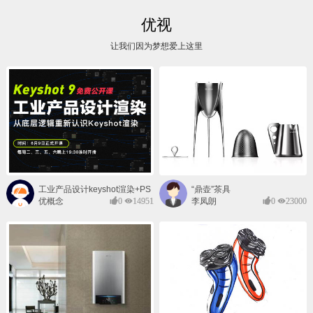
优视
让我们因为梦想爱上这里
工业产品设计keyshot渲染+PS
“鼎壶”茶具
后期班
优概念
0
14951
李凤朗
0
23000