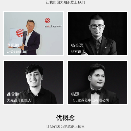
让我们因为知识爱上TA们
李凤朗
杨长远
L+Design
品索设计
谯霄鹏
杨熙
为先设计创始人
TCL空调器中山有限公司
优概念
让我们因为灵感爱上这里