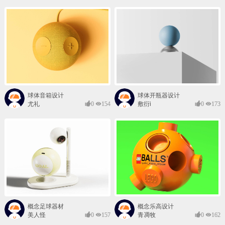
球体音箱设计
球体开瓶器设计
尤礼
0
154
敷衍i
0
173
概念足球器材
概念乐高设计
美人怪
0
157
青凋牧
0
162