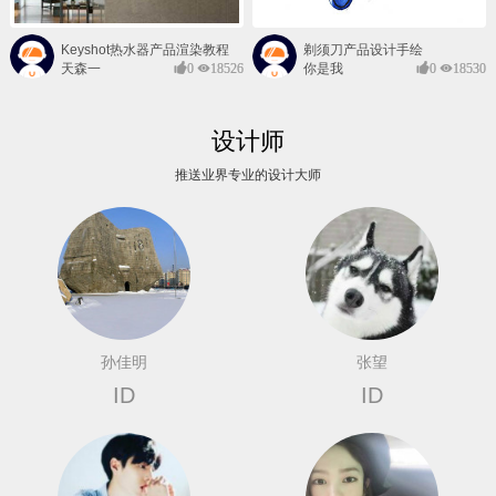
Keyshot热水器产品渲染教程
剃须刀产品设计手绘
天森一
0
18526
你是我
0
18530
对@
的风景
设计师
推送业界专业的设计大师
孙佳明
张望
ID
ID